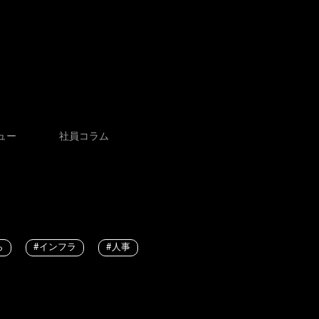
ュー
社員コラム
ら
#インフラ
#人事