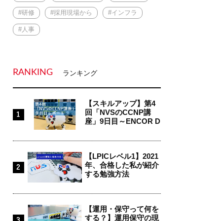
#研修
#採用現場から
#インフラ
#人事
RANKING
ランキング
【スキルアップ】第4
回「NVSのCCNP講
座」9日目～ENCOR D
ay4...
【LPICレベル1】2021
年、合格した私が紹介
する勉強方法
【運用・保守って何を
する？】運用保守の現