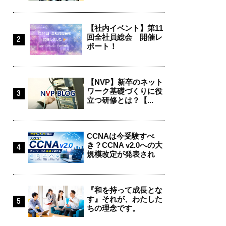
【社内イベント】第11
回全社員総会 開催レ
ポート！
【NVP】新卒のネット
ワーク基礎づくりに役
立つ研修とは？【...
CCNAは今受験すべ
き？CCNA v2.0への大
規模改定が発表され
ま...
『和を持って成長とな
す』それが、わたした
ちの理念です。