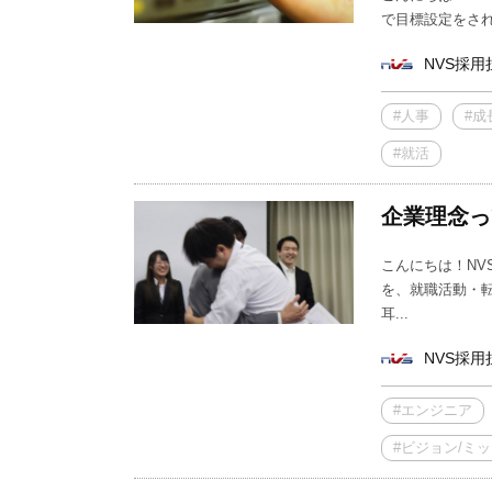
で目標設定をされ
NVS採用
#人事
#成
#就活
企業理念っ
こんにちは！NV
を、就職活動・
耳...
NVS採用
#エンジニア
#ビジョン/ミ