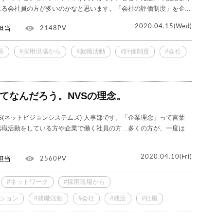
る会社員の方が多いのかなと思います。「会社の評価制度」を企...
2020.04.15(Wed)
担当
2148PV
長
#採用現場から
#就職活動
#評価制度
#会社
てなんだろう。NVSの理念。
S(ネットビジョンシステムズ) 人事部です。「企業理念」って言葉
転職活動をしている方や企業で働く社員の方…多くの方が、一度は
2020.04.10(Fri)
担当
2560PV
#ネットワーク
#採用現場から
ッション
#就職活動
#会社
#就活
#社風