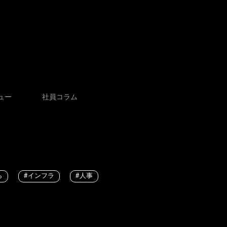
ュー
社員コラム
ら
#インフラ
#人事