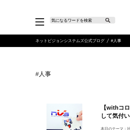
ネットビジョンシステムズ公式ブログ
#人事
#人事
【with
して気付い
本日のテーマ：社