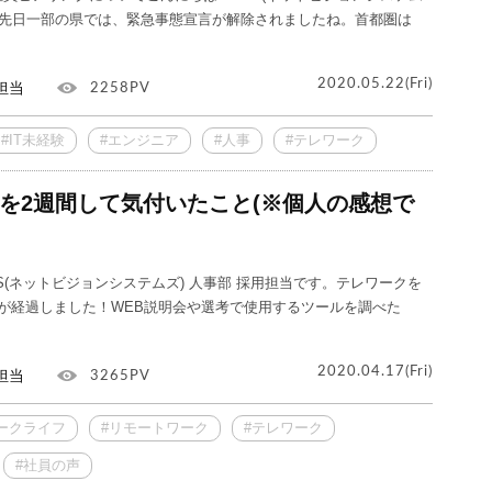
。先日一部の県では、緊急事態宣言が解除されましたね。首都圏は
2020.05.22(Fri)
担当
2258PV
#IT未経験
#エンジニア
#人事
#テレワーク
を2週間して気付いたこと(※個人の感想で
S(ネットビジョンシステムズ) 人事部 採用担当です。テレワークを
が経過しました！WEB説明会や選考で使用するツールを調べた
2020.04.17(Fri)
担当
3265PV
ークライフ
#リモートワーク
#テレワーク
#社員の声