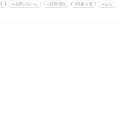
長
#採用現場から
#就職活動
#評価制度
#会社