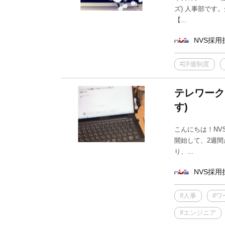
ズ) 人事部です
【...
NVS採用
#評価制度
テレワーク
す)
こんにちは！NV
開始して、2週間
り、...
NVS採用
#人事
#ワ
#エンジニア