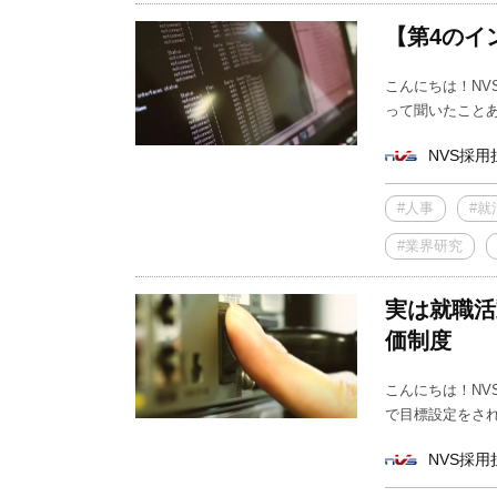
【第4のイ
こんにちは！NV
って聞いたことあ
NVS採用
#人事
#就
#業界研究
実は就職活
価制度
こんにちは！NV
で目標設定をされ
NVS採用