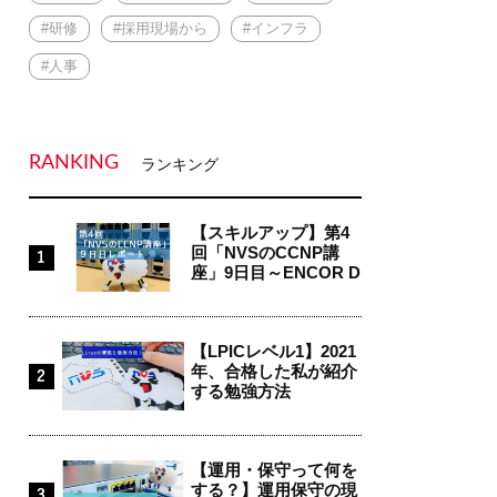
#研修
#採用現場から
#インフラ
#人事
RANKING
ランキング
【スキルアップ】第4
回「NVSのCCNP講
座」9日目～ENCOR D
ay4...
【LPICレベル1】2021
年、合格した私が紹介
する勉強方法
【運用・保守って何を
する？】運用保守の現