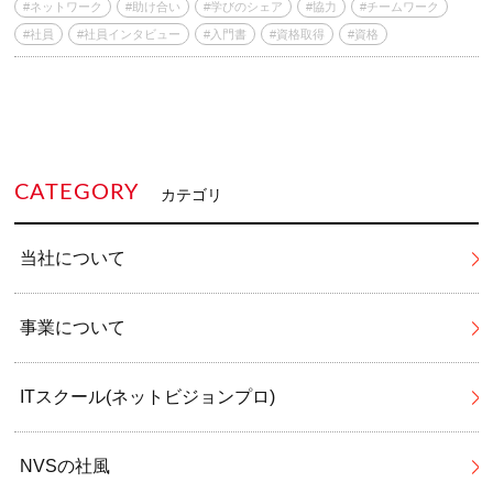
#ネットワーク
#助け合い
#学びのシェア
#協力
#チームワーク
#社員
#社員インタビュー
#入門書
#資格取得
#資格
CATEGORY
カテゴリ
当社について
事業について
ITスクール(ネットビジョンプロ)
NVSの社風