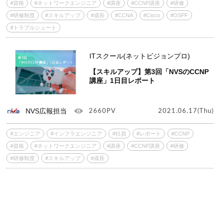
#資格
#ネットワークエンジニア
#講座
#CCNP講座
#研修
#研修制度
#スキルアップ
#成長
#CCNA
#Cisco
#OSPF
#トラブルシュート
ITスクール(ネットビジョンプロ)
【スキルアップ】第3回「NVSのCCNP
講座」1日目レポート
NVS広報担当
2660PV
2021.06.17(Thu)
#エンジニア
#インフラエンジニア
#社員
#レポート
#CCNP
#資格
#ネットワークエンジニア
#講座
#CCNP講座
#研修
#研修制度
#スキルアップ
#成長