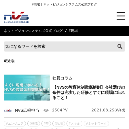
#現場｜ネットビジョンシステムズ公式ブログ
ネットビジョンシステムズ公式ブログ
#現場
#現場
社員コラム
【NVSの教育体制徹底解剖】会社選びの
条件は充実した研修とすぐに現場に出れ
ること！
NVS広報担当
2504PV
2021.08.25(Wed)
#エンジニア
#転職
#夢
#現場
#スキル
#ネットワーク