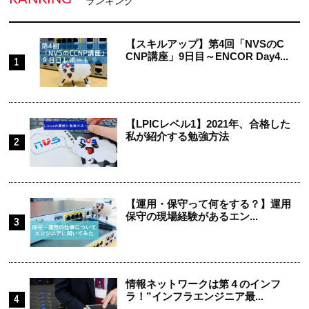
ランキング
【スキルアップ】第4回「NVSのC
CNP講座」9日目～ENCOR Day4...
【LPICレベル1】2021年、合格した
私が紹介する勉強方法
【運用・保守って何をする？】運用
保守の現場経験があるエン...
情報ネットワークは第４のインフ
ラ！”インフラエンジニア最...