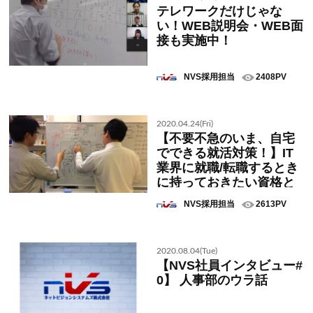
テレワークだけじゃな
い！WEB説明会・WEB面
接も実施中！
NVS採用担当
2408PV
2020.04.24(Fri)
【不要不急のいま、自宅
でできる就活対策！】IT
業界に就職/転職するとき
に持っておきたい資格と
は？
NVS採用担当
2613PV
2020.08.04(Tue)
【NVS社員インタビュー#
0】 人事部のウラ話