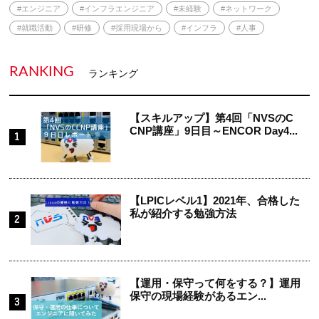
#エンジニア
#インフラエンジニア
#未経験
#ネットワーク
#就職活動
#研修
#採用現場から
#インフラ
#人事
RANKING
ランキング
【スキルアップ】第4回「NVSのC
CNP講座」9日目～ENCOR Day4...
【LPICレベル1】2021年、合格した
私が紹介する勉強方法
【運用・保守って何をする？】運用
保守の現場経験があるエン...