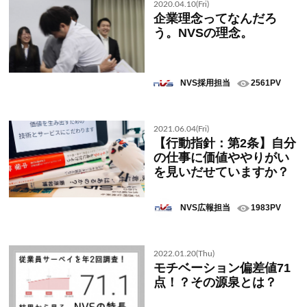
2020.04.10(Fri)
企業理念ってなんだろ
う。NVSの理念。
NVS採用担当
2561PV
2021.06.04(Fri)
【行動指針：第2条】自分
の仕事に価値ややりがい
を見いだせていますか？
NVS広報担当
1983PV
2022.01.20(Thu)
モチベーション偏差値71
点！？その源泉とは？