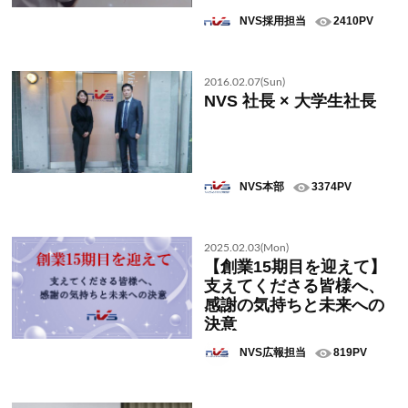
NVS採用担当
2410PV
2016.02.07(Sun)
NVS 社長 × 大学生社長
NVS本部
3374PV
2025.02.03(Mon)
【創業15期目を迎えて】
支えてくださる皆様へ、
感謝の気持ちと未来への
決意
NVS広報担当
819PV