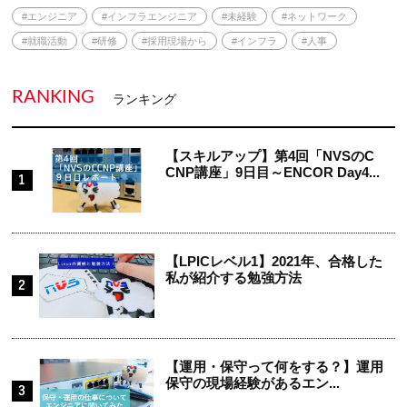
#エンジニア
#インフラエンジニア
#未経験
#ネットワーク
#就職活動
#研修
#採用現場から
#インフラ
#人事
RANKING
ランキング
【スキルアップ】第4回「NVSのC
CNP講座」9日目～ENCOR Day4...
【LPICレベル1】2021年、合格した
私が紹介する勉強方法
【運用・保守って何をする？】運用
保守の現場経験があるエン...