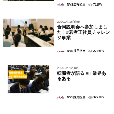
NVS広報担当
711PV
2020.07.16(Thu)
合同説明会へ参加しまし
た！#若者正社員チャレン
ジ事業
NVS採用担当
2736PV
2020.05.12(Tue)
転職者が語る #IT業界あ
るある
NVS採用担当
3277PV