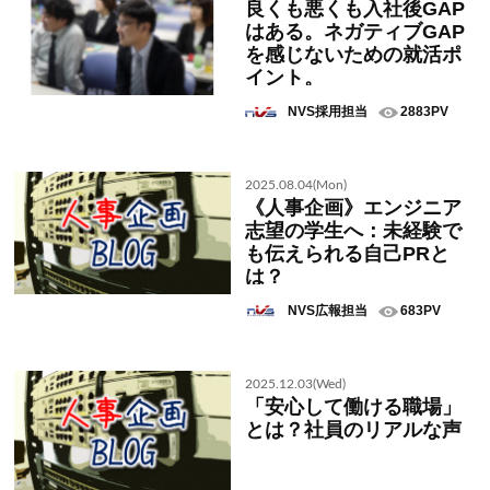
良くも悪くも入社後GAP
はある。ネガティブGAP
を感じないための就活ポ
イント。
NVS採用担当
2883PV
2025.08.04(Mon)
《人事企画》エンジニア
志望の学生へ：未経験で
も伝えられる自己PRと
は？
NVS広報担当
683PV
2025.12.03(Wed)
「安心して働ける職場」
とは？社員のリアルな声