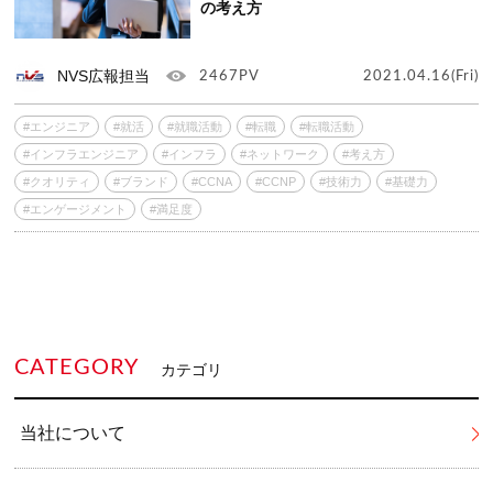
の考え方
NVS広報担当
2467PV
2021.04.16(Fri)
#エンジニア
#就活
#就職活動
#転職
#転職活動
#インフラエンジニア
#インフラ
#ネットワーク
#考え方
#クオリティ
#ブランド
#CCNA
#CCNP
#技術力
#基礎力
#エンゲージメント
#満足度
CATEGORY
カテゴリ
当社について