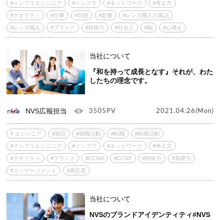
#インフラエンジニア
#インフラ
#ネットワーク
#考え方
#クオリティ
#仕事
#目的
#影響
#レンガ職人の寓話
#レンガ職人
#ブランド
#技術力
#社会人
#軸
#心構え
当社について
『和を持って成長となす』それが、わた
したちの理念です。
NVS広報担当
3505PV
2021.04.26(Mon)
# エンジニア
#就活
#就職活動
#転職
#転職活動
#インフラエンジニア
#インフラ
#ネットワーク
#考え方
#クオリティ
#ブランド
#CCNA
#CCNP
#技術力
#基礎力
#エンゲージメント
#満足度
当社について
NVSのブランドアイデンティティ#NVS