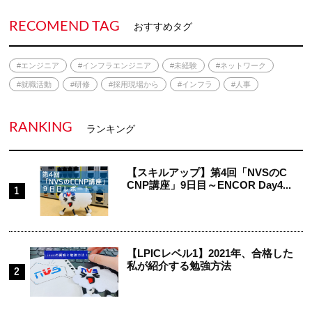
RECOMEND TAG
おすすめタグ
#エンジニア
#インフラエンジニア
#未経験
#ネットワーク
#就職活動
#研修
#採用現場から
#インフラ
#人事
RANKING
ランキング
【スキルアップ】第4回「NVSのC
CNP講座」9日目～ENCOR Day4...
【LPICレベル1】2021年、合格した
私が紹介する勉強方法