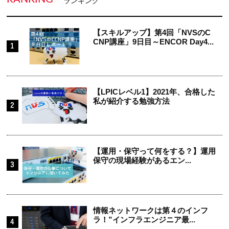
ランキング
【スキルアップ】第4回「NVSのC
CNP講座」9日目～ENCOR Day4...
【LPICレベル1】2021年、合格した
私が紹介する勉強方法
【運用・保守って何をする？】運用
保守の現場経験があるエン...
情報ネットワークは第４のインフ
ラ！”インフラエンジニア最...