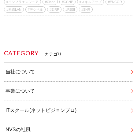
#インフラエンジニア
#Cisco
#CCNP
#スキルアップ
#ENCOR
#無線LAN
#デシベル
#EIRP
#RSSI
#SNR
CATEGORY
カテゴリ
当社について
事業について
ITスクール(ネットビジョンプロ)
NVSの社風