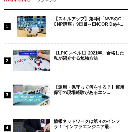
ランキング
【スキルアップ】第4回「NVSのC
CNP講座」9日目～ENCOR Day4...
【LPICレベル1】2021年、合格した
私が紹介する勉強方法
【運用・保守って何をする？】運用
保守の現場経験があるエン...
情報ネットワークは第４のインフ
ラ！”インフラエンジニア最...