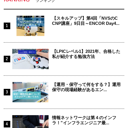
ランキング
【スキルアップ】第4回「NVSのC
CNP講座」9日目～ENCOR Day4...
【LPICレベル1】2021年、合格した
私が紹介する勉強方法
【運用・保守って何をする？】運用
保守の現場経験があるエン...
情報ネットワークは第４のインフ
ラ！”インフラエンジニア最...