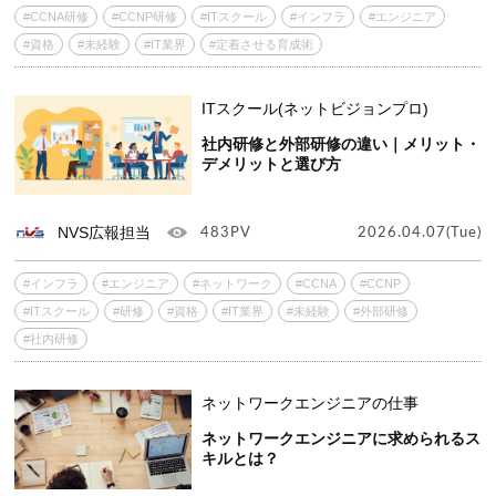
#CCNA研修
#CCNP研修
#ITスクール
#インフラ
#エンジニア
#資格
#未経験
#IT業界
#定着させる育成術
ITスクール(ネットビジョンプロ)
社内研修と外部研修の違い｜メリット・
デメリットと選び方
NVS広報担当
483PV
2026.04.07(Tue)
#インフラ
#エンジニア
#ネットワーク
#CCNA
#CCNP
#ITスクール
#研修
#資格
#IT業界
#未経験
#外部研修
#社内研修
ネットワークエンジニアの仕事
ネットワークエンジニアに求められるス
キルとは？