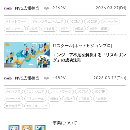
NVS広報担当
926PV
2026.03.27(Fri)
#ネットワーク
#インフラエンジニア
#CCNA
#CCNP
#サーバー
#ITスクール
#資格
#IT業界
#設計
#構築
#保守・運用
ITスクール(ネットビジョンプロ)
エンジニア不足を解決する「リスキリン
グ」の成功法則
NVS広報担当
448PV
2026.03.12(Thu)
#インフラ
#エンジニア
#ネットワーク
#CCNA
#CCNP
#サーバー
#ITスクール
#研修
#資格
#IT業界
#未経験
#中途採用
#リスキリング
事業について