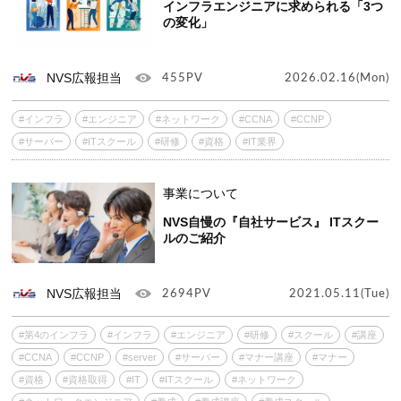
インフラエンジニアに求められる「3つ
の変化」
NVS広報担当
455PV
2026.02.16(Mon)
#インフラ
#エンジニア
#ネットワーク
#CCNA
#CCNP
#サーバー
#ITスクール
#研修
#資格
#IT業界
事業について
NVS自慢の『自社サービス』 ITスクー
ルのご紹介
NVS広報担当
2694PV
2021.05.11(Tue)
#第4のインフラ
#インフラ
#エンジニア
#研修
#スクール
#講座
#CCNA
#CCNP
#server
#サーバー
#マナー講座
#マナー
#資格
#資格取得
#IT
#ITスクール
#ネットワーク