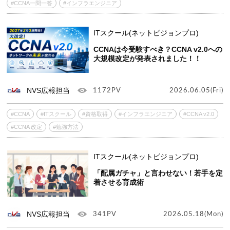
#CCNA一問一答
#インフラエンジニア
ITスクール(ネットビジョンプロ)
CCNAは今受験すべき？CCNA v2.0への
大規模改定が発表されました！！
NVS広報担当
1172PV
2026.06.05(Fri)
#CCNA
#ITスクール
#資格取得
#インフラエンジニア
#CCNA v2.0
#CCNA 改定
#勉強方法
ITスクール(ネットビジョンプロ)
「配属ガチャ」と言わせない！若手を定
着させる育成術
NVS広報担当
341PV
2026.05.18(Mon)