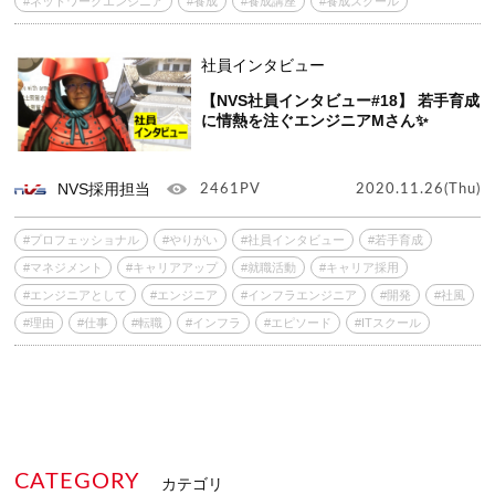
#ネットワークエンジニア
#養成
#養成講座
#養成スクール
社員インタビュー
【NVS社員インタビュー#18】 若手育成
に情熱を注ぐエンジニアMさん✨
NVS採用担当
2461PV
2020.11.26(Thu)
#プロフェッショナル
#やりがい
#社員インタビュー
#若手育成
#マネジメント
#キャリアアップ
#就職活動
#キャリア採用
#エンジニアとして
#エンジニア
#インフラエンジニア
#開発
#社風
#理由
#仕事
#転職
#インフラ
#エピソード
#ITスクール
CATEGORY
カテゴリ