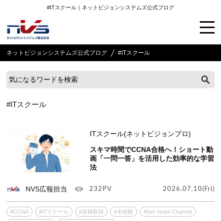
#ITスクール｜ネットビジョンシステムズ公式ブログ
ネットビジョンシステムズ公式ブログ
#ITスクール
#ITスクール
ITスクール(ネットビジョンプロ)
スキマ時間でCCNA合格へ！ショート動
画「一問一答」を活用した効率的な学習
法
NVS広報担当
232PV
2026.07.10(Fri)
#CCNA
#ITスクール
#資格取得
#未経験
#Net Vision Channel