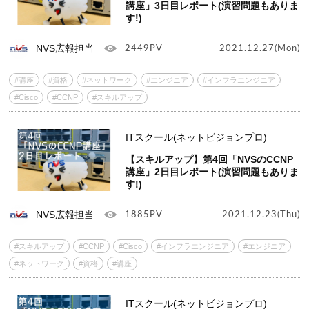
講座」3日目レポート(演習問題もありま
す!)
NVS広報担当
2449PV
2021.12.27(Mon)
#講座
#資格
#ネットワーク
#エンジニア
#インフラエンジニア
#Cisco
#CCNP
#スキルアップ
ITスクール(ネットビジョンプロ)
【スキルアップ】第4回「NVSのCCNP
講座」2日目レポート(演習問題もありま
す!)
NVS広報担当
1885PV
2021.12.23(Thu)
#スキルアップ
#CCNP
#Cisco
#インフラエンジニア
#エンジニア
#ネットワーク
#資格
#講座
ITスクール(ネットビジョンプロ)