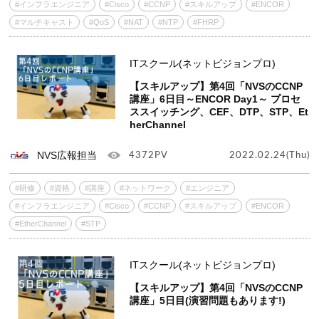
#インフラエンジニア
#Cisco
#CCNP
#スキルアップ
#ENCOR
#マルチキャスト
#QoS
#NAT
#NTP
#FHRP
ITスクール(ネットビジョンプロ)
【スキルアップ】第4回「NVSのCCNP
講座」6日目～ENCOR Day1～ プロセ
ススイッチング、CEF、DTP、STP、Et
herChannel
NVS広報担当
4372PV
2022.02.24(Thu)
#研修
#資格
#講座
#ネットワーク
#エンジニア
#インフラエンジニア
#Cisco
#CCNP
#スキルアップ
#ENCOR
#EtherChannel
#STP
ITスクール(ネットビジョンプロ)
【スキルアップ】第4回「NVSのCCNP
講座」5日目(演習問題もあります!)