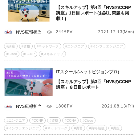
【スキルアップ】第4回「NVSのCCNP
講座」1日目レポート(お試し問題も掲
載！)
NVS広報担当
2445PV
2021.12.13(Mon)
#講座
#資格
#ネットワーク
#エンジニア
#インフラエンジニア
#Cisco
#CCNP
#スキルアップ
ITスクール(ネットビジョンプロ)
【スキルアップ】第3回「NVSのCCNP
講座」８日目レポート
NVS広報担当
1808PV
2021.08.13(Fri)
#エンジニア
#CCNP
#資格
#CCNA
#Cisco
#インフラエンジニア
#ネットワーク
#講習
#資格勉強
#講座