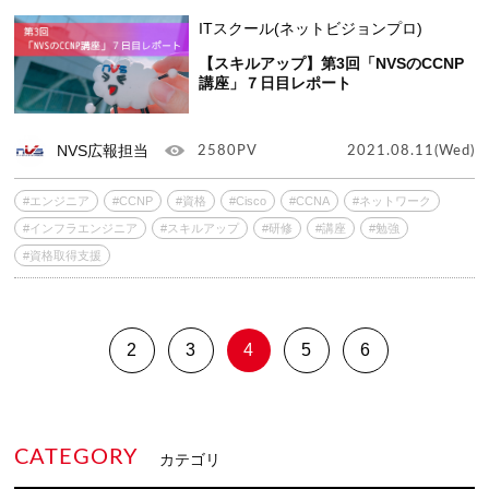
ITスクール(ネットビジョンプロ)
【スキルアップ】第3回「NVSのCCNP
講座」７日目レポート
NVS広報担当
2580PV
2021.08.11(Wed)
#エンジニア
#CCNP
#資格
#Cisco
#CCNA
#ネットワーク
#インフラエンジニア
#スキルアップ
#研修
#講座
#勉強
#資格取得支援
2
3
4
5
6
CATEGORY
カテゴリ