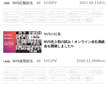
NVS広報担当
3230PV
2021.06.11(Fri)
#エンジニア
#リモートワーク
#テレワーク
#社内イベント
#方向性
#社内研修
#イベント
#成長
#オンライン
#全社員
#総会
NVSの社風
NVS史上初の試み！オンライン全社員総
会を開催しました✨
NVS採用担当
3351PV
2020.12.28(Mon)
#エンジニア
#リモートワーク
#テレワーク
#社内イベント
#方向性
#社内研修
#イベント
#成長
#オンライン
#全社員
#総会