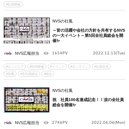
#社内研修
NVSの社風
～皆の活躍や会社の方針を共有するNVS
の一大イベント～第5回全社員総会を開
催✨
NVS広報担当
1654PV
2022.12.13(Tue)
#エンジニア
#社内研修
#イベント
#オンライン
#社員交流
#社風
#全社員総会
#総会
NVSの社風
祝 社員100名達成記念！！涙の全社員
総会を開催✨
NVS広報担当
2746PV
2022.06.06(Mon)