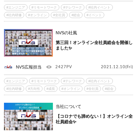
#エンジニア
#リモートワーク
#テレワーク
#社内イベント
#社内研修
#オンライン
#全社員
#総会
#イベント
NVSの社風
第三回！オンライン全社員総会を開催し
ました✨
NVS広報担当
2427PV
2021.12.10(Fri)
#エンジニア
#リモートワーク
#テレワーク
#社内イベント
#社内研修
#方向性
#成長
#オンライン
#全社員
#総会
当社について
【コロナでも諦めない！】オンライン全
社員総会✨