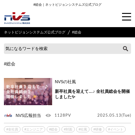
#総会｜ネットビジョンシステムズ公式ブログ
ネットビジョンシステムズ公式ブログ
#総会
#総会
NVSの社風
新卒社員を迎えて…♪ 全社員総会を開催
しました✨
NVS広報担当
1128PV
2025.05.13(Tue)
#全社員
#エンジニア
#総会
#対面
#社風
#研修
#イベント