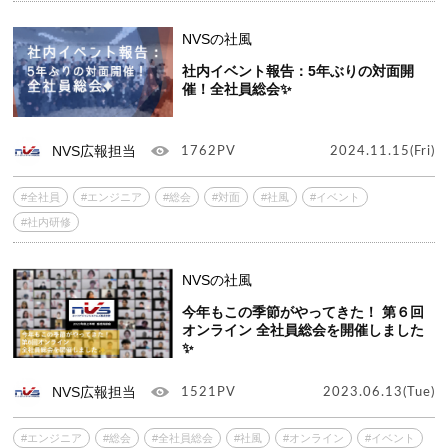
NVSの社風
社内イベント報告：5年ぶりの対面開
催！全社員総会✨
NVS広報担当
1762PV
2024.11.15(Fri)
#全社員
#エンジニア
#総会
#対面
#社風
#イベント
#社内研修
NVSの社風
今年もこの季節がやってきた！ 第６回
オンライン 全社員総会を開催しました
✨
NVS広報担当
1521PV
2023.06.13(Tue)
#エンジニア
#総会
#全社員総会
#社風
#オンライン
#イベント