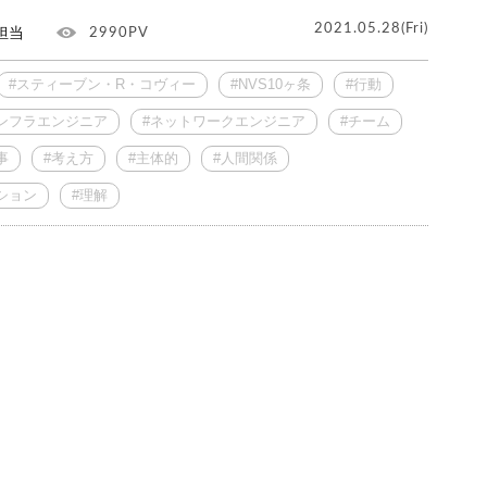
2021.05.28(Fri)
担当
2990PV
#スティーブン・R・コヴィー
#NVS10ヶ条
#行動
ンフラエンジニア
#ネットワークエンジニア
#チーム
事
#考え方
#主体的
#人間関係
ション
#理解