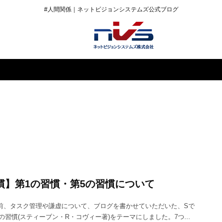
#人間関係｜ネットビジョンシステムズ公式ブログ
慣】第1の習慣・第5の習慣について
以前、タスク管理や謙虚について、ブログを書かせていただいた、Sで
の習慣(スティーブン・R・コヴィー著)をテーマにしました。7つ...