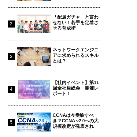
「配属ガチャ」と言わ
せない！若手を定着さ
せる育成術
ネットワークエンジニ
アに求められるスキル
とは？
【社内イベント】第11
回全社員総会 開催レ
ポート！
CCNAは今受験すべ
き？CCNA v2.0への大
規模改定が発表され
ま...