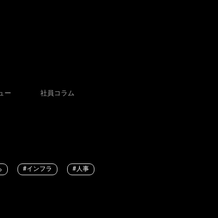
ュー
社員コラム
ら
#インフラ
#人事