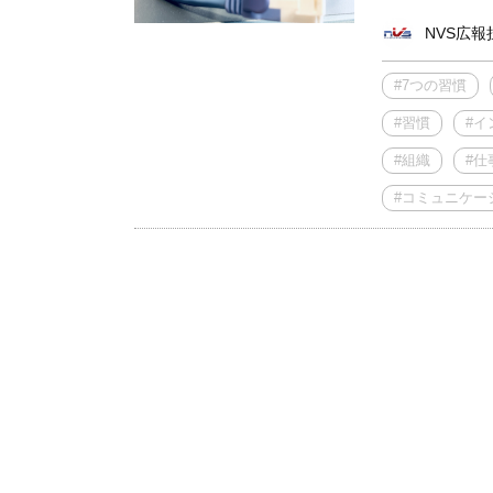
NVS広報
#7つの習慣
#習慣
#イ
#組織
#仕
#コミュニケー