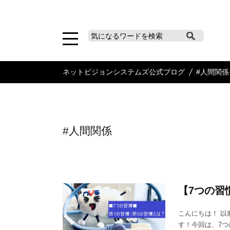
ネットビジョンシステムズ公式ブログ
#人間関係
#人間関係
【7つの習
こんにちは！ 
す！今回は、7つ