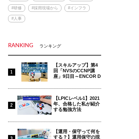
#研修
#採用現場から
#インフラ
#人事
RANKING
ランキング
【スキルアップ】第4
回「NVSのCCNP講
座」9日目～ENCOR D
ay4...
【LPICレベル1】2021
年、合格した私が紹介
する勉強方法
【運用・保守って何を
する？】運用保守の現