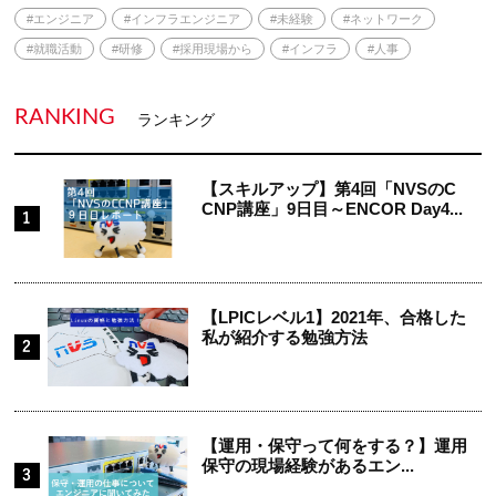
#エンジニア
#インフラエンジニア
#未経験
#ネットワーク
#就職活動
#研修
#採用現場から
#インフラ
#人事
RANKING
ランキング
【スキルアップ】第4回「NVSのC
CNP講座」9日目～ENCOR Day4...
【LPICレベル1】2021年、合格した
私が紹介する勉強方法
【運用・保守って何をする？】運用
保守の現場経験があるエン...