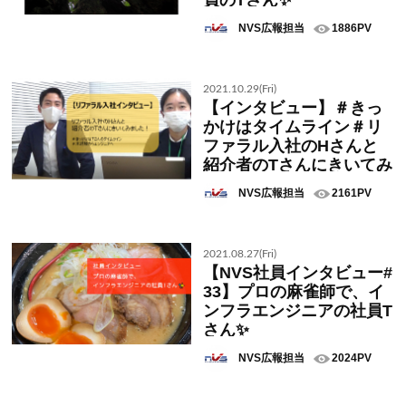
員のTさん✨
NVS広報担当
1886PV
2021.10.29(Fri)
【インタビュー】＃きっ
かけはタイムライン＃リ
ファラル入社のHさんと
紹介者のTさんにきいてみ
ました！
NVS広報担当
2161PV
2021.08.27(Fri)
【NVS社員インタビュー#
33】プロの麻雀師で、イ
ンフラエンジニアの社員T
さん✨
NVS広報担当
2024PV