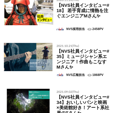
2020.11.26(Thu)
【NVS社員インタビュー#
18】 若手育成に情熱を注
ぐエンジニアMさん✨
NVS採用担当
2458PV
2021.10.21(Thu)
【NVS社員インタビュー#
35】ミュージシャン系エ
ンジニア！作曲もこなす
Mさん✨
NVS広報担当
1868PV
2021.09.02(Thu)
【NVS社員インタビュー#
34】おいしいパンと映画
×美術館好き！アート系社